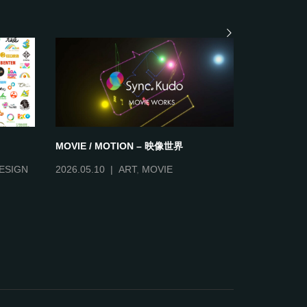
MOVIE / MOTION – 映像世界
ILLUSTLAT
ESIGN
2026.05.10
ART
,
MOVIE
2026.06.14