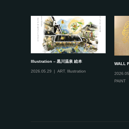
Illustration – 黒川温泉 絵本
WALL P
on
2026.05.29
ART
,
Illustration
2026.05
PAINT