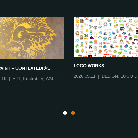
LOGO WORKS
AINT – CONTEXTED(大...
2026.05.11
DESIGN
,
LOGO D
.19
ART
,
Illustration
,
WALL