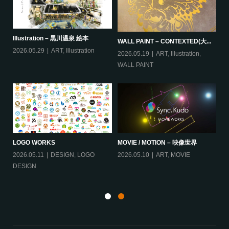
Illustration – 黒川温泉 絵本
IL
WALL PAINT – CONTEXTED(大...
2026.05.29
ART
,
Illustration
20
2026.05.19
ART
,
Illustration
,
WALL PAINT
B
LOGO WORKS
MOVIE / MOTION – 映像世界
ィー
2026.05.11
DESIGN
,
LOGO
2026.05.10
ART
,
MOVIE
20
DESIGN
Ill